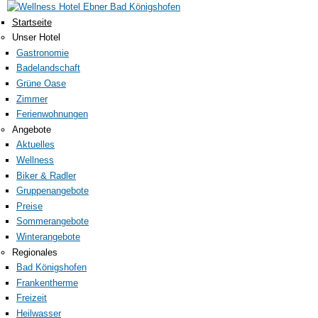
Direkt zum Inhalt
Wellness
Startseite
Unser Hotel
Hotel Ebner
Gastronomie
Bad
Badelandschaft
Grüne Oase
Königshofen
Zimmer
Ferienwohnungen
Angebote
Aktuelles
Wellness
Biker & Radler
Gruppenangebote
Preise
Sommerangebote
Winterangebote
Regionales
Bad Königshofen
Frankentherme
Freizeit
Heilwasser