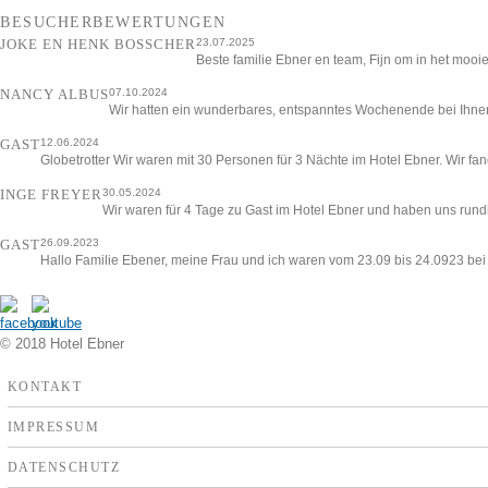
BESUCHERBEWERTUNGEN
JOKE EN HENK BOSSCHER
23.07.2025
Beste familie Ebner en team, Fijn om in het mooie
NANCY ALBUS
07.10.2024
Wir hatten ein wunderbares, entspanntes Wochenende bei Ihnen 
GAST
12.06.2024
Globetrotter Wir waren mit 30 Personen für 3 Nächte im Hotel Ebner. Wir f
INGE FREYER
30.05.2024
Wir waren für 4 Tage zu Gast im Hotel Ebner und haben uns rundh
GAST
26.09.2023
Hallo Familie Ebener, meine Frau und ich waren vom 23.09 bis 24.0923 bei I
© 2018 Hotel Ebner
KONTAKT
IMPRESSUM
DATENSCHUTZ