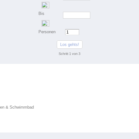
Bis
Personen
Los gehts!
Schritt
1
von
3
aunen & Schwimmbad