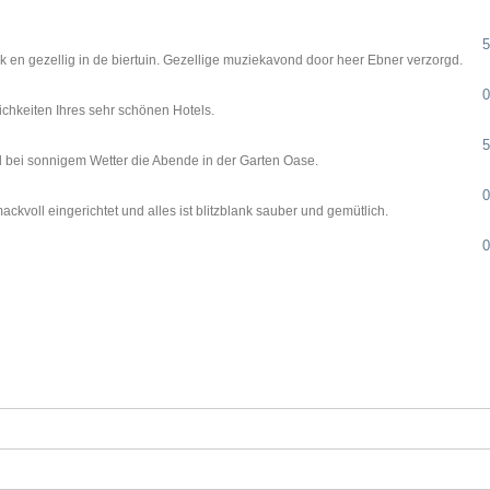
5
ijk en gezellig in de biertuin. Gezellige muziekavond door heer Ebner verzorgd.
0
chkeiten Ihres sehr schönen Hotels.
5
ll bei sonnigem Wetter die Abende in der Garten Oase.
0
voll eingerichtet und alles ist blitzblank sauber und gemütlich.
0