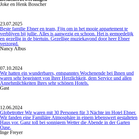
Joke en Henk Bosscher
23.07.2025
Beste familie Ebner en team, Fijn om in het mooie appartement te
verblijven bij jullie. Alles is aanwezig en schoon. Het is gemoedelijk
en gezellig in de biertuin. Gezellige muziekavond door heer Ebner
verzorgd.
Nancy Albus
07.10.2024
Wir hatten ein wunderbares, entspanntes Wochenende bei Ihnen und
waren sehr begeistert von Ihrer Herzlichkeit, dem Service und allen
Annehmlichkeiten Ihres sehr schönen Hotels.
Gast
12.06.2024
Globetrotter Wir waren mit 30 Personen für 3 Nächte im Hotel Ebner.
Wir fanden eine Familiäre Atmosphäre in einem lebenswert gestalteten
Haus vor. Ganz toll bei sonnigem Wetter die Abende in der Garten
Oase.
Inge Freyer