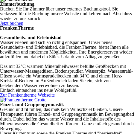
Zimmerbuchung
Buchen Sie Ihr Zimmer über unser externes Buchungstool. Sie
verlassen für die Buchung unsere Website und kehren nach Abschluss
wieder zu uns zurück.
Jetzt buchen
FrankenTherme
Gesundheits- und Erlebnisbad
Wasser erleben und sich so richtig entspannen. Unser neues
Gesundheits- und Erlebnisbad, die FrankenTherme, bietet Ihnen alle
bewährten und modernen Möglichkeiten, Ihre Energiereserven wieder
aufzufüllen und dabei ein Stück Urlaub vom Alltag zu genießen.
Das mit 32°C warmem Mineralheilwasser befüllte Großbecken mit
Unterwasser-Massagedüsen, Bodensprudler, Wasserpilz, Wasserstrahl-
Düsen sowie ein Warmsprudelbecken mit 34°C und einem Herz-
Kreislauf-Becken im Außenbereich laden Sie ein, sich von
belebendem Wasser verwöhnen zu lassen.
Einfach eintauchen ins neue Wohlgefühl.
Zur Frankentherme Webseite
Einzel- und Gruppengymnastik
Gesund und fit fühlen, das muß kein Wunschziel bleiben. Unsere
Therapeuten führen Einzel- und Gruppengymnastik im Bewegungsbad
durch. Dabei helfen das warme Wasser und die Inhaltsstoffe des
Mineralwassers die Gesundheit zu fördern. Ganz einfach gesund durch
Bewegung.
Unser Kurzentrum sowie die Franken Therme sind "barrierefrei"