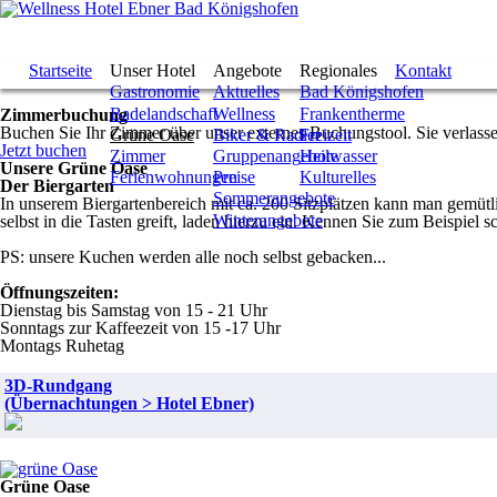
Direkt zum Inhalt
Wellness
Hotel Ebner
Bad
Startseite
Unser Hotel
Angebote
Regionales
Kontakt
Königshofen
Gastronomie
Aktuelles
Bad Königshofen
Badelandschaft
Wellness
Frankentherme
Zimmerbuchung
Buchen Sie Ihr Zimmer über unser externes Buchungstool. Sie verlass
Grüne Oase
Biker & Radler
Freizeit
Jetzt buchen
Zimmer
Gruppenangebote
Heilwasser
Unsere Grüne Oase
Ferienwohnungen
Preise
Kulturelles
Der Biergarten
Sommerangebote
In unserem Biergartenbereich mit ca. 200 Sitzplätzen kann man gemütlich beisammen sein. Speisen unter freiem Himmel, kleine Familienfeiern und natürlich unsere Musikabende, bei denen auch der Chef noch
Winterangebote
selbst in die Tasten greift, laden hierzu ein. Kennen Sie zum Beispiel 
PS: unsere Kuchen werden alle noch selbst gebacken...
Öffnungszeiten:
Dienstag bis Samstag von 15 - 21 Uhr
Sonntags zur Kaffeezeit von 15 -17 Uhr
Montags Ruhetag
3D-Rundgang
(Übernachtungen > Hotel Ebner)
Grüne Oase