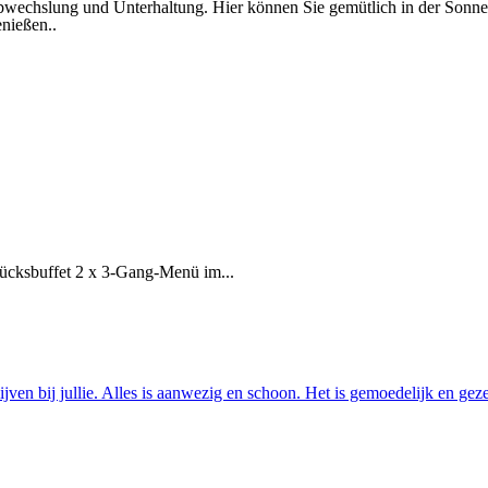
bwechslung und Unterhaltung. Hier können Sie gemütlich in der Sonne
enießen..
ücksbuffet 2 x 3-Gang-Menü im...
ijven bij jullie. Alles is aanwezig en schoon. Het is gemoedelijk en ge