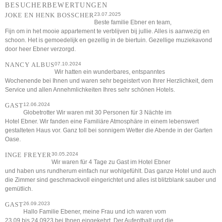
BESUCHERBEWERTUNGEN
JOKE EN HENK BOSSCHER
23.07.2025
Beste familie Ebner en team,
Fijn om in het mooie appartement te verblijven bij jullie. Alles is aanwezig en
schoon. Het is gemoedelijk en gezellig in de biertuin. Gezellige muziekavond
door heer Ebner verzorgd.
NANCY ALBUS
07.10.2024
Wir hatten ein wunderbares, entspanntes
Wochenende bei Ihnen und waren sehr begeistert von Ihrer Herzlichkeit, dem
Service und allen Annehmlichkeiten Ihres sehr schönen Hotels.
GAST
12.06.2024
Globetrotter Wir waren mit 30 Personen für 3 Nächte im
Hotel Ebner. Wir fanden eine Familiäre Atmosphäre in einem lebenswert
gestalteten Haus vor. Ganz toll bei sonnigem Wetter die Abende in der Garten
Oase.
INGE FREYER
30.05.2024
Wir waren für 4 Tage zu Gast im Hotel Ebner
und haben uns rundherum einfach nur wohlgefühlt. Das ganze Hotel und auch
die Zimmer sind geschmackvoll eingerichtet und alles ist blitzblank sauber und
gemütlich.
GAST
26.09.2023
Hallo Familie Ebener, meine Frau und ich waren vom
23.09 bis 24.0923 bei Ihnen eingekehrt. Der Aufenthalt und die