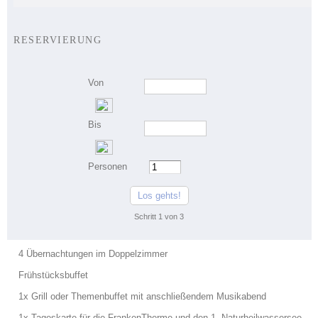
RESERVIERUNG
Von
Bis
Personen
Los gehts!
Schritt
1
von
3
4 Übernachtungen im Doppelzimmer
Frühstücksbuffet
1x Grill oder Themenbuffet mit anschließendem Musikabend
1x Tageskarte für die FrankenTherme und den 1. Naturheilwassersee